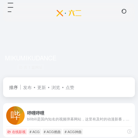
MIKUMIKUDANCE
共 1 篇网址
排序
发布
更新
浏览
点赞
哔哩哔哩
bilibili是国内知名的视频弹幕网站，这里有及时的动漫新番，活跃的ACG氛围，有创意的Up主。大家可以在这里找到许多欢乐。
在线影视
# ACG
# ACG燃曲
# ACG神曲