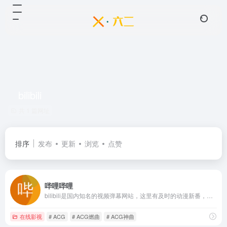
bilibili
共 1 篇网址
排序
发布
更新
浏览
点赞
哔哩哔哩
bilibili是国内知名的视频弹幕网站，这里有及时的动漫新番，活跃的ACG氛围，有创意的Up主。大家可以在这里找到许多欢乐。
在线影视
# ACG
# ACG燃曲
# ACG神曲