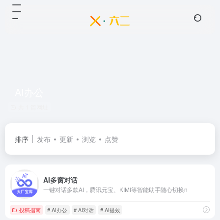
AI办公
共 1 篇网址
排序
发布
更新
浏览
点赞
AI多窗对话
一键对话多款AI，腾讯元宝、KIMI等智能助手随心切换n
投稿指南
# AI办公
# AI对话
# AI提效