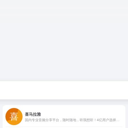
喜马拉雅
国内专业音频分享平台，随时随地，听我想听！4亿用户选择的在线音频平台。马东、郭德纲、吴晓波等20多万大咖入驻，1亿多条原创有声内容覆盖有声书、儿童、相声评书、财经新闻、音乐等328类。