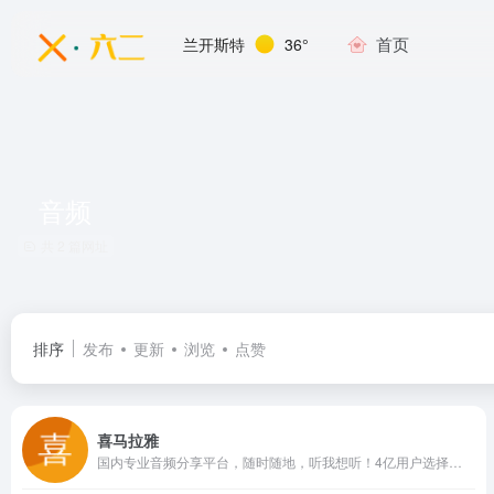
首页
兰开斯特
36°
音频
共 2 篇网址
排序
发布
更新
浏览
点赞
喜马拉雅
国内专业音频分享平台，随时随地，听我想听！4亿用户选择的在线音频平台。马东、郭德纲、吴晓波等20多万大咖入驻，1亿多条原创有声内容覆盖有声书、儿童、相声评书、财经新闻、音乐等328类。