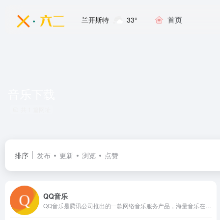
首页
兰开斯特
33°
音乐下载
共 1 篇网址
排序
发布
更新
浏览
点赞
QQ音乐
QQ音乐是腾讯公司推出的一款网络音乐服务产品，海量音乐在线试听、新歌热歌在线首发、歌词翻译、手机铃声下载、高品质无损音乐试听、海量无损曲库、正版音乐下载、空间背景音乐设置、MV观看等，是互联网音乐播放和下载的优选。