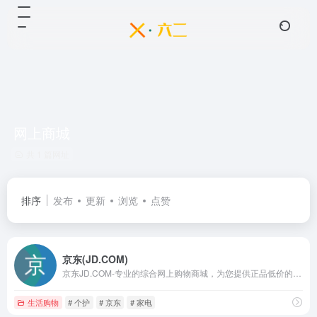
网上商城
共 1 篇网址
排序
发布
更新
浏览
点赞
京东(JD.COM)
京东JD.COM-专业的综合网上购物商城，为您提供正品低价的购物选择、优质便捷的服务体验。商品来自全球数十万品牌商家，囊括家电、手机、电脑、服装、居家、母婴、美妆、个护、食品、生鲜等丰富品类，满足各种购物需求。
生活购物
# 个护
# 京东
# 家电