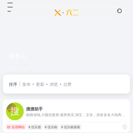
淘券儿
共 1 篇网址
排序
发布
更新
浏览
点赞
搜搜助手
购物省钱,大额优惠券,领券再买,淘宝，京东，拼多多各大电商平台优惠券会买,惠生活,购物省钱,大额优惠券,领券再买,淘券儿,搜券,海淘,购物省钱,大额优惠券优品淘券,优乐购,优乐搜,优乐购搜索,超级搜,
实用网站
# 优乐搜
# 优乐购
# 优乐购搜索