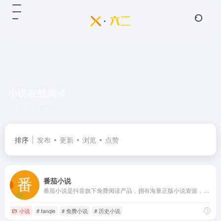
小说在线阅读
共 3 篇网址
排序
发布
更新
浏览
点赞
番茄小说
番茄小说是抖音旗下免费阅读产品，拥有海量正版小说资源，支持听书畅读，提供书荒广场、优质书圈社区，推广优秀原创网络小说文学，全方位满足读者需求。番茄小说网提供玄幻小说,武侠小说,原创小说,网游小说,都市小说,言情小说,青春小说,历史小说,军事小说,网游小说,科幻小说,恐怖小说,首发小说,最新章节免费小说,热门小说,精品小说,好看小说,小说连载,小说排行榜,小说在线阅读,小说下载
小说
# fanqie
# 免费小说
# 历史小说