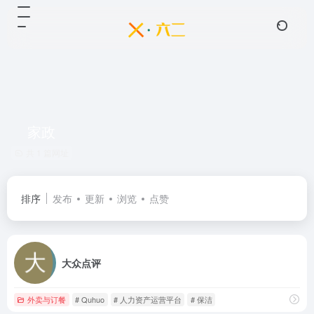
家政
共 1 篇网址
排序
发布
更新
浏览
点赞
大众点评
外卖与订餐
# Quhuo
# 人力资产运营平台
# 保洁