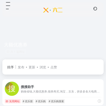
大额优惠券
共 1 篇网址
排序
发布
更新
浏览
点赞
搜搜助手
购物省钱,大额优惠券,领券再买,淘宝，京东，拼多多各大电商平台优惠券会买,惠生活,购物省钱,大额优惠券,领券再买,淘券儿,搜券,海淘,购物省钱,大额优惠券优品淘券,优乐购,优乐搜,优乐购搜索,超级搜,
实用网站
# 优乐搜
# 优乐购
# 优乐购搜索