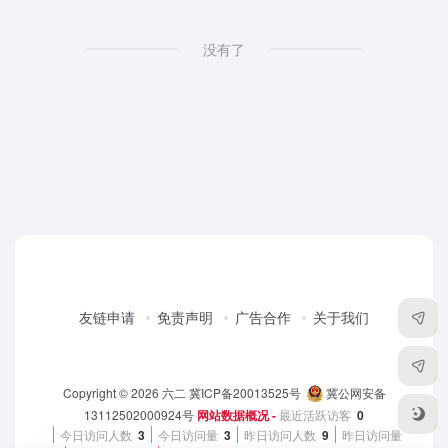
没有了
友链申请
免责声明
广告合作
关于我们
Copyright © 2026
六二
冀ICP备20013525号
冀公网安备
13112502000924号
网站数据概况 -
最近活跃访客
0
今日访问人数
3
今日访问量
3
昨日访问人数
9
昨日访问量