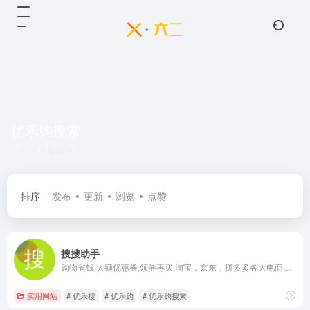
优乐购搜索
共 1 篇网址
排序
发布
更新
浏览
点赞
搜搜助手
购物省钱,大额优惠券,领券再买,淘宝，京东，拼多多各大电商平台优惠券会买,惠生活,购物省钱,大额优惠券,领券再买,淘券儿,搜券,海淘,购物省钱,大额优惠券优品淘券,优乐购,优乐搜,优乐购搜索,超级搜,
实用网站
# 优乐搜
# 优乐购
# 优乐购搜索