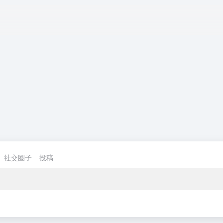
社交圈子
投稿