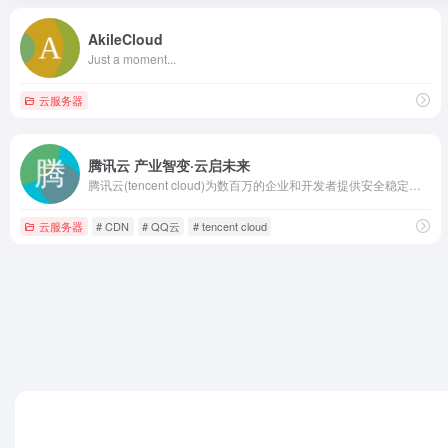
AkileCloud
Just a moment...
云服务器
腾讯云 产业智变·云启未来
腾讯云(tencent cloud)为数百万的企业和开发者提供安全稳定的云计算服务，涵盖云服务器、云数据库、云存储、视频与CDN、域名注册等全方位云服务和各行业解决方案。
云服务器
# CDN
# QQ云
# tencent cloud