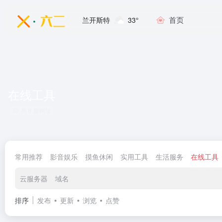
首页
兰开斯特
33°
在线工具
共 6 篇网址
常用推荐
影音娱乐
摸鱼休闲
实用工具
生活服务
在线工具
云服务器
域名
排序
发布
更新
浏览
点赞